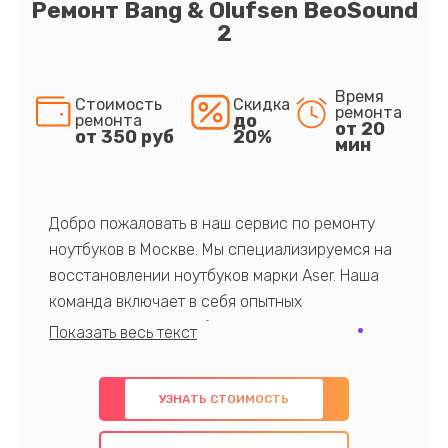
Ремонт Bang & Olufsen BeoSound
2
Время
Стоимость
Скидка
ремонта
до
ремонта
от 20
от 350 руб
20%
мин
Добро пожаловать в наш сервис по ремонту
ноутбуков в Москве. Мы специализируемся на
восстановлении ноутбуков марки Aser. Наша
команда включает в себя опытных
профессионалов с обширными знаниями и
многолетним опытом в данной области. Мы
предлагаем быстрый и качественный ремонт с
УЗНАТЬ СТОИМОСТЬ
использованием оригинальных компонентов, а
также гарантируем качество всех