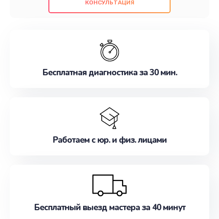
КОНСУЛЬТАЦИЯ
проведенных работ. Наша цель - предоставить
клиентам надежное и профессиональное
обслуживание, удовлетворяя их потребности
наилучшим образом. Не медлите записаться на
ремонт уже сейчас!
Бесплатная диагностика за 30 мин.
Работаем с юр. и физ. лицами
Бесплатный выезд мастера за 40 минут