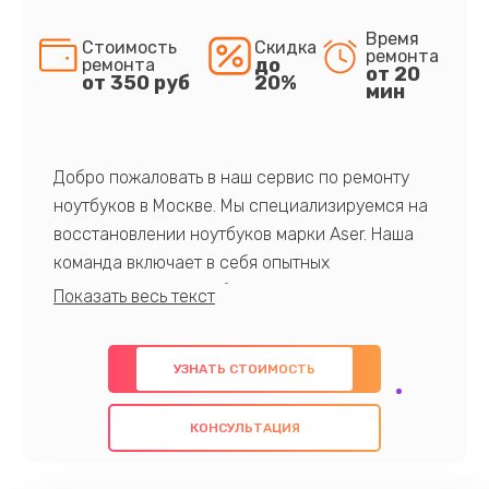
Время
Стоимость
Скидка
ремонта
до
ремонта
от 20
от 350 руб
20%
мин
Добро пожаловать в наш сервис по ремонту
ноутбуков в Москве. Мы специализируемся на
восстановлении ноутбуков марки Aser. Наша
команда включает в себя опытных
профессионалов с обширными знаниями и
многолетним опытом в данной области. Мы
предлагаем быстрый и качественный ремонт с
УЗНАТЬ СТОИМОСТЬ
использованием оригинальных компонентов, а
также гарантируем качество всех
КОНСУЛЬТАЦИЯ
проведенных работ. Наша цель - предоставить
клиентам надежное и профессиональное