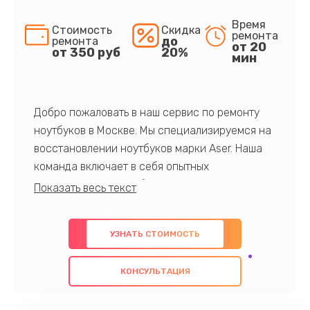
Время
Стоимость
Скидка
ремонта
до
ремонта
от 20
от 350 руб
20%
мин
Добро пожаловать в наш сервис по ремонту
ноутбуков в Москве. Мы специализируемся на
восстановлении ноутбуков марки Aser. Наша
команда включает в себя опытных
профессионалов с обширными знаниями и
многолетним опытом в данной области. Мы
предлагаем быстрый и качественный ремонт с
УЗНАТЬ СТОИМОСТЬ
использованием оригинальных компонентов, а
также гарантируем качество всех
КОНСУЛЬТАЦИЯ
проведенных работ. Наша цель - предоставить
клиентам надежное и профессиональное