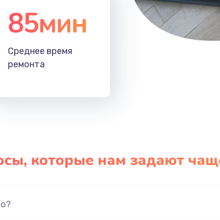
85мин
Среднее время
ремонта
осы, которые нам задают чащ
но?