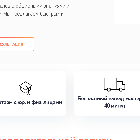
алов с обширными знаниями и
и. Мы предлагаем быстрый и
ем оригинальных компонентов, а также
ых работ. Наша цель - предоставить
ое обслуживание, удовлетворяя их
СУЛЬТАЦИЯ
медлите записаться на ремонт уже
Бесплатный выезд масте
таем с юр. и физ. лицами
40 минут