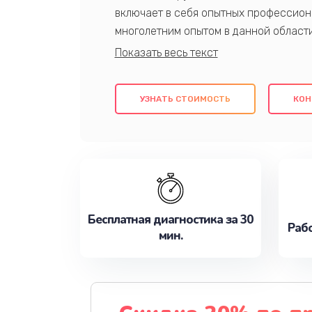
включает в себя опытных профессион
многолетним опытом в данной област
качественный ремонт с использовани
гарантируем качество всех проведенн
клиентам надежное и профессиональн
УЗНАТЬ СТОИМОСТЬ
КОН
потребности наилучшим образом. Не 
сейчас!
Бесплатная диагностика за 30
Рабо
мин.