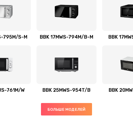
S-795M/S-M
BBK 17MWS-794M/B-M
BBK 17MW
WS-761M/W
BBK 25MWS-954T/B
BBK 20MW
БОЛЬШЕ МОДЕЛЕЙ