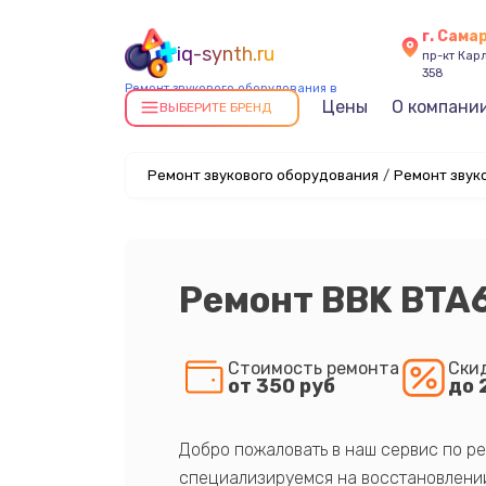
г. Сама
iq-synth.ru
пр-кт Карл
358
Ремонт звукового оборудования в
Цены
О компани
Самаре
ВЫБЕРИТЕ БРЕНД
Ремонт звукового оборудования
/
Ремонт звук
Ремонт BBK BTA
Стоимость ремонта
Ски
от 350 руб
до 
Добро пожаловать в наш сервис по ре
специализируемся на восстановлении