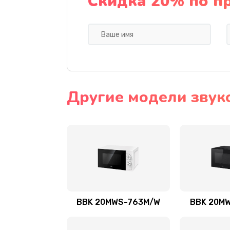
Скидка 20% по п
Другие модели звук
BBK 20MWS-763M/W
BBK 20M