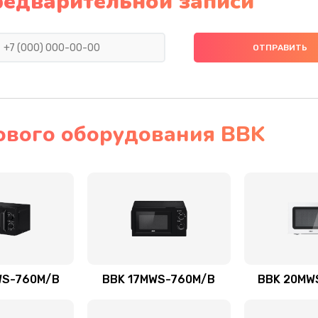
редварительной записи
ового оборудования BBK
WS-760M/B
BBK 17MWS-760M/B
BBK 20MW