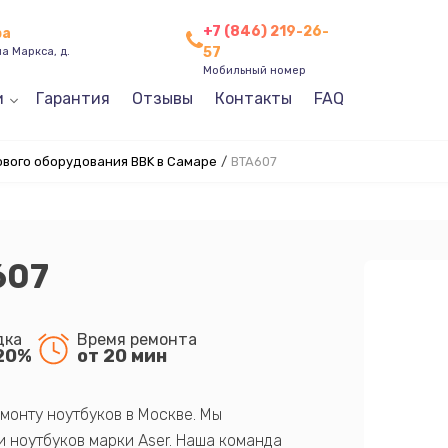
+7 (846) 219-26-
ра
57
а Маркса, д.
Мобильный номер
и
Гарантия
Отзывы
Контакты
FAQ
ового оборудования BBK в Самаре
/
BTA607
607
дка
Время ремонта
20%
от 20 мин
монту ноутбуков в Москве. Мы
 ноутбуков марки Aser. Наша команда