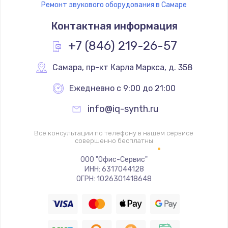
Ремонт звукового оборудования в Самаре
Замена термостата
Контактная информация
1200 руб.
Заказать
+7 (846) 219-26-57
Замена реле
Самара
,
 пр-кт Карла Маркса, д. 358
1000 руб.
Ежедневно с 9:00 до 21:00
Заказать
info@iq-synth.ru
Замена термопредохранителя
Все консультации по телефону в нашем сервисе
700 руб.
совершенно бесплатны
Заказать
ООО "Офис-Сервис"
ИНН: 6317044128
ОГРН: 1026301418648
Замена ТЭНа
2500 руб.
Заказать