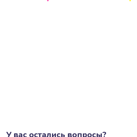
Ремонт цепи питания
2500 руб.
Заказать
Замена видеоадаптера (видеокарты)
1800 руб.
Заказать
Замена, перепайка чипа
1300 руб.
Заказать
Замена HDMI-разъема
650 руб.
Заказать
У вас остались вопросы?