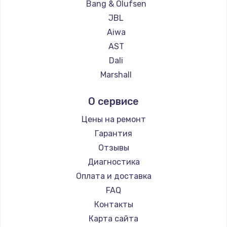
Bang & Olufsen
Замена температурного датчика
JBL
2500 руб.
Aiwa
Заказать
AST
Dali
Замена электроконфорки
Marshall
1300 руб.
Supra
О сервисе
Заказать
Цены на ремонт
Техобслуживание
Гарантия
900 руб.
Отзывы
Заказать
Диагностика
Оплата и доставка
Установка / подключение / демонтаж
FAQ
1300 руб.
Контакты
Заказать
Карта сайта