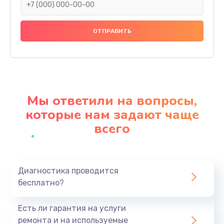
Замена праймера
1000 руб.
Заказать
Ремонт материнской платы
4500 руб.
Мы ответили на вопросы,
Заказать
которые нам задают чаще
всего
Профилактическая чистка
1000 руб.
Заказать
Диагностика проводится
бесплатно?
Прошивка BIOS
1920 руб.
Есть ли гарантия на услуги
Заказать
ремонта и на используемые