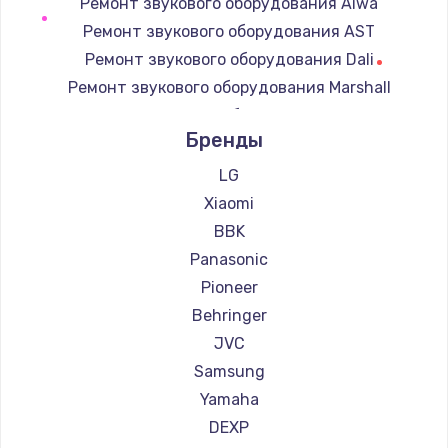
Ремонт звукового оборудования Aiwa
Ремонт звукового оборудования AST
Замена регулятора режимов конфорки
Ремонт звукового оборудования Dali
900 руб.
Ремонт звукового оборудования Marshall
Заказать
Ремонт звукового оборудования Supra
Бренды
Замена сенсорного датчика
1300 руб.
LG
Xiaomi
Заказать
BBK
Замена сигнальной лампы
Panasonic
1200 руб.
Pioneer
Заказать
Behringer
JVC
Замена системной платы
Samsung
1500 руб.
Yamaha
Заказать
DEXP