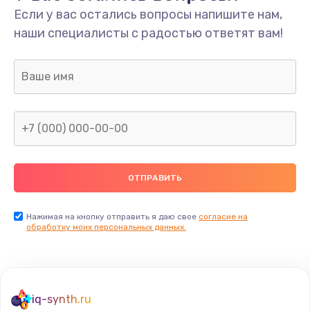
Если у вас остались вопросы напишите нам,
Замена/Pемонт карбюратора
наши специалисты с радостью ответят вам!
1300 руб.
Заказать
Ремонт капиллярной трубки
400 руб.
Заказать
Замена блока питания
1000 руб.
Заказать
Нажимая на кнопку отправить я даю свое
согласие на
обработку моих персональных данных.
Прошивка / разблокировка
900 руб.
Заказать
iq-synth.ru