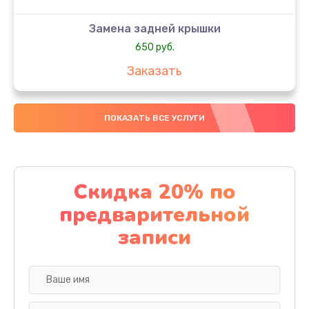
Замена задней крышки
650 руб.
Заказать
Замена аккумулятора
ПОКАЗАТЬ ВСЕ УСЛУГИ
4000 руб.
Заказать
Замена материнской платы
Скидка 20% по
1100 руб.
предварительной
Заказать
записи
Замена масла
750 руб.
Заказать