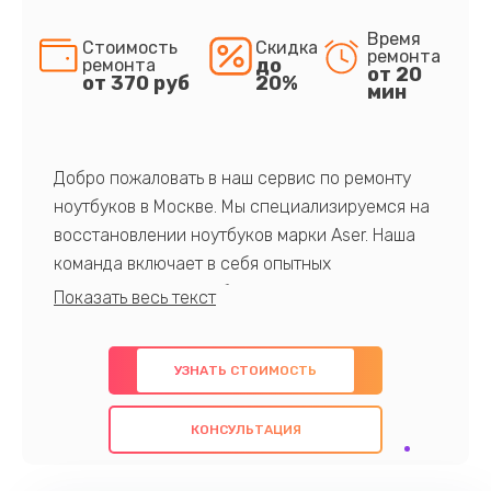
Время
Стоимость
Скидка
ремонта
до
ремонта
от 20
от 370 руб
20%
мин
Добро пожаловать в наш сервис по ремонту
ноутбуков в Москве. Мы специализируемся на
восстановлении ноутбуков марки Aser. Наша
команда включает в себя опытных
профессионалов с обширными знаниями и
многолетним опытом в данной области. Мы
предлагаем быстрый и качественный ремонт с
УЗНАТЬ СТОИМОСТЬ
использованием оригинальных компонентов, а
также гарантируем качество всех
КОНСУЛЬТАЦИЯ
проведенных работ. Наша цель - предоставить
клиентам надежное и профессиональное