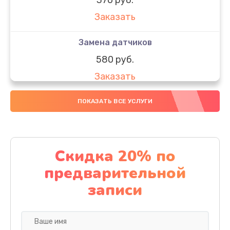
Заказать
Замена датчиков
580 руб.
Заказать
Комплексная чистка
ПОКАЗАТЬ ВСЕ УСЛУГИ
800 руб.
Заказать
Скидка 20% по
Замена дисплея (экрана)
предварительной
2000 руб.
записи
Заказать
Ремонт платы электроники