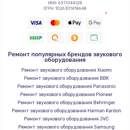
Заказать
ИНН: 6317044128
ОГРН: 1026301418648
Восстановление цепи питания, пайка
880 руб.
Заказать
Программный ремонт/прошивка
Ремонт популярных брендов звукового
оборудования
390 руб.
Ремонт звукового оборудования Xiaomi
Заказать
Ремонт звукового оборудования BBK
Замена Bluetooth/Wi-Fi модуля
Ремонт звукового оборудования Panasonic
800 руб.
Ремонт звукового оборудования Pioneer
Ремонт звукового оборудования Behringer
Заказать
Ремонт звукового оборудования Harman Kardon
Замена картридера
Ремонт звукового оборудования JVC
Ремонт звукового оборудования Samsung
890 руб.