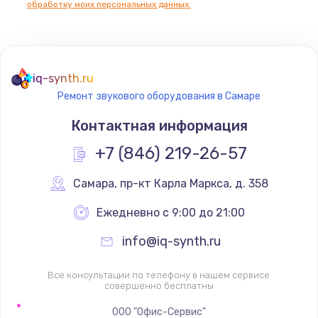
обработку моих персональных данных.
Не реагирует на кнопки
700 руб.
iq-synth.ru
Заказать
Ремонт звукового оборудования в Самаре
Не сопряжается с устройством
Контактная информация
900 руб.
+7 (846) 219-26-57
Заказать
Самара
,
 пр-кт Карла Маркса, д. 358
Помехи и искажение звука
Ежедневно с 9:00 до 21:00
900 руб.
info@iq-synth.ru
Заказать
Все консультации по телефону в нашем сервисе
Не работает
совершенно бесплатны
1400 руб.
ООО "Офис-Сервис"