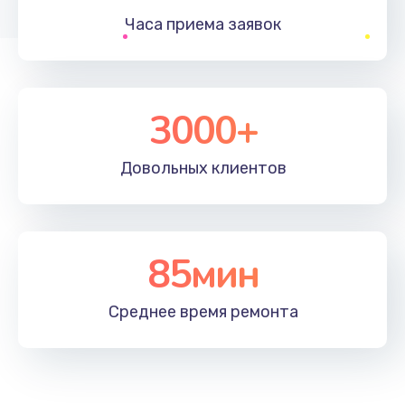
Часа приема
заявок
Заказать
Устранение ошибок
2000 руб.
3000+
Заказать
Довольных
клиентов
Ремонт после залития
2100 руб.
Заказать
85мин
Ремонт электроплаты
Среднее время
ремонта
1400 руб.
Заказать
Замена шнура