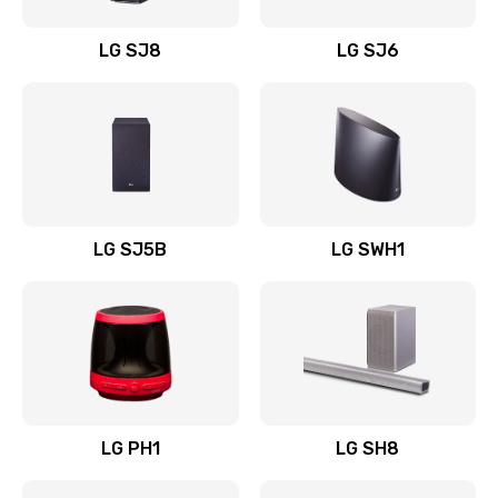
Восстановление после заклинивания
LG SJ8
LG SJ6
1400 руб.
Заказать
Восстановление после залития
1500 руб.
Заказать
LG SJ5B
LG SWH1
Замена фильтра
1500 руб.
Заказать
Ремонт корпуса
LG PH1
LG SH8
1400 руб.