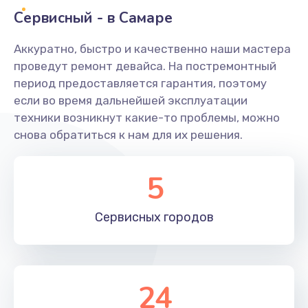
Заказать
Сервисный - в Самаре
Ремонт системной платы
Аккуратно, быстро и качественно наши мастера
проведут ремонт девайса. На постремонтный
1600 руб.
период предоставляется гарантия, поэтому
Заказать
если во время дальнейшей эксплуатации
техники возникнут какие-то проблемы, можно
Снятие системных ошибок/программный ремонт
снова обратиться к нам для их решения.
1400 руб.
Заказать
5
Ремонт разъема SIM-карты
Сервисных
городов
880 руб.
Заказать
Модернизация
24
1830 руб.