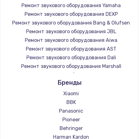
Ремонт звукового оборудования Yamaha
Заказать
Ремонт звукового оборудования DEXP
Ремонт звукового оборудования Bang & Olufsen
Замена микросхемы NFC
Ремонт звукового оборудования JBL
1100 руб.
Ремонт звукового оборудования Aiwa
Заказать
Ремонт звукового оборудования AST
Ремонт звукового оборудования Dali
Замена шим-контроллера
Ремонт звукового оборудования Marshall
3900 руб.
Ремонт звукового оборудования Supra
Заказать
Бренды
Xiaomi
Настройка Wi-Fi
BBK
1030 руб.
Panasonic
Заказать
Pioneer
Behringer
Замена вебкамеры
Harman Kardon