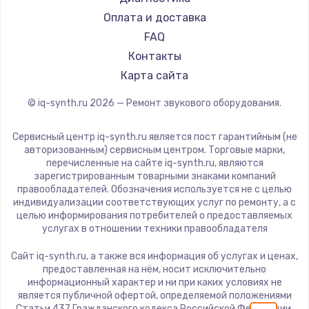
1600 руб.
Оплата и доставка
FAQ
Заказать
Контакты
Ремонт разъема питания
Карта сайта
880 руб.
© iq-synth.ru
2026
— Ремонт звукового оборудования.
Заказать
Сервисный центр iq-synth.ru является пост гарантийным (не
авторизованным) сервисным центром. Торговые марки,
Замена видеочипа
перечисленные на сайте iq-synth.ru, являются
2745 руб.
зарегистрированным товарными знаками компаний
правообладателей. Обозначения используется не с целью
Заказать
индивидуализации соответствующих услуг по ремонту, а с
целью информирования потребителей о предоставляемых
услугах в отношении техники правообладателя
Замена северного моста
2600 руб.
Сайт iq-synth.ru, а также вся информация об услугах и ценах,
предоставленная на нём, носит исключительно
Заказать
информационный характер и ни при каких условиях не
является публичной офертой, определяемой положениями
Статьи 437 Гражданского кодекса Российской Федерации.