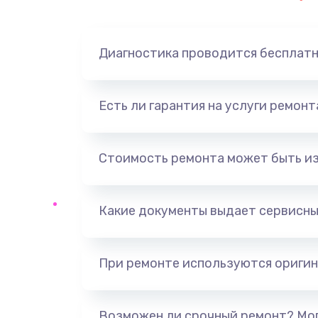
Замена динамика
Диагностика проводится бесплат
Замена корпуса
Замена аккумулятора
Есть ли гарантия на услуги ремон
Замена разъема
Стоимость ремонта может быть и
Ремонт платы
Какие документы выдает сервисны
Не включается
Нет звука
При ремонте используются оригин
Не видит флешку
Возможен ли срочный ремонт? Мог