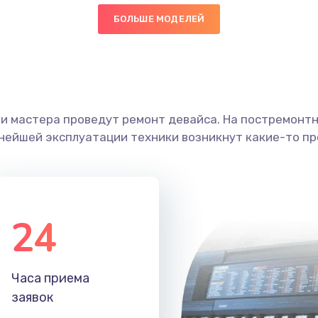
БОЛЬШЕ МОДЕЛЕЙ
40 мин
1 год
граммный
60 мин
2 года
ши мастера проведут ремонт девайса. На постремонт
50 мин
2 года
ьнейшей эксплуатации техники возникнут какие-то пр
30 мин
3 года
60 мин
3 года
24
60 мин
2 года
Часа приема
40 мин
3 года
заявок