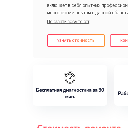
включает в себя опытных профессион
многолетним опытом в данной област
качественный ремонт с использовани
гарантируем качество всех проведенн
клиентам надежное и профессиональн
УЗНАТЬ СТОИМОСТЬ
КОН
потребности наилучшим образом. Не 
сейчас!
Бесплатная диагностика за 30
Рабо
мин.