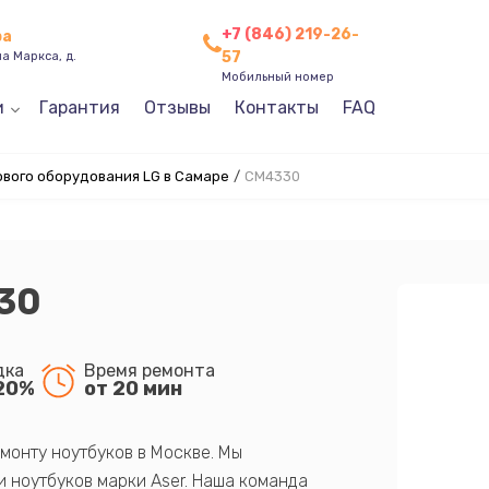
+7 (846) 219-26-
ра
57
а Маркса, д.
Мобильный номер
и
Гарантия
Отзывы
Контакты
FAQ
ового оборудования LG в Самаре
/
CM4330
30
дка
Время ремонта
20%
от 20 мин
монту ноутбуков в Москве. Мы
 ноутбуков марки Aser. Наша команда