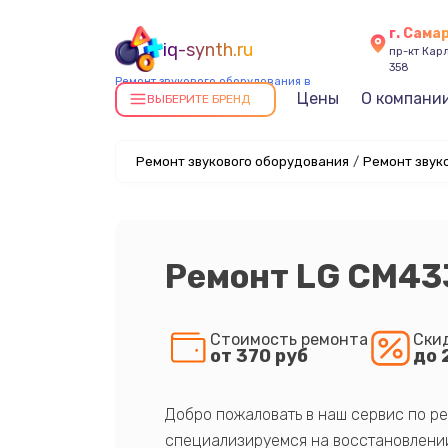
г. Сама
iq-synth.ru
пр-кт Карл
358
Ремонт звукового оборудования в
Цены
О компани
Самаре
ВЫБЕРИТЕ БРЕНД
Ремонт звукового оборудования
/
Ремонт звук
Ремонт LG CM43
Стоимость ремонта
Ски
от 370 руб
до 
Добро пожаловать в наш сервис по ре
специализируемся на восстановлении