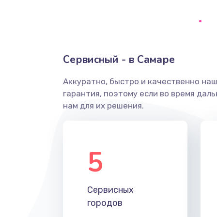
Ремонт системной платы
Снятие системных ошибок/про
Сервисный - в Самаре
ремонт
Аккуратно, быстро и качественно на
Ремонт разъема SIM-карты
гарантия, поэтому если во время дал
нам для их решения.
Модернизация
Устранение ошибок
5
Ремонт после залития
Сервисных
Ремонт электроплаты
городов