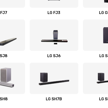
вания
50 мин
1 год
 FJ7
LG FJ3
LG 
40 мин
2 года
60 мин
2 года
60 мин
3 года
 SJ8
LG SJ6
LG 
ьного
30 мин
2 года
20 мин
2 года
авления
50 мин
2 года
 SH8
LG SH7B
LG 
40 мин
3 года