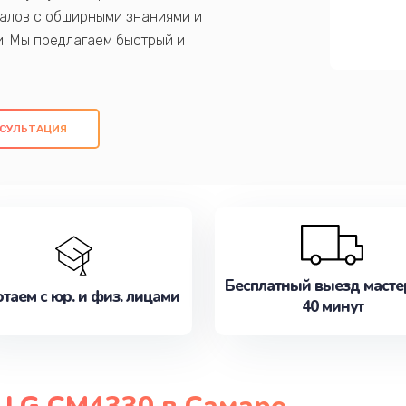
алов с обширными знаниями и
и. Мы предлагаем быстрый и
ем оригинальных компонентов, а также
ых работ. Наша цель - предоставить
ое обслуживание, удовлетворяя их
СУЛЬТАЦИЯ
медлите записаться на ремонт уже
Бесплатный выезд масте
таем с юр. и физ. лицами
40 минут