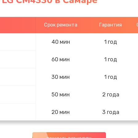
 LG CM4330 в Самаре
Срок ремонта
Гарантия
40 мин
1 год
60 мин
1 год
30 мин
1 год
50 мин
2 года
20 мин
3 года
30 мин
2 года