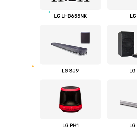
Восстановление после заклини
LG LHB655NK
LG
Восстановление после залития
Замена фильтра
Ремонт корпуса
LG SJ9
LG
Полная профилактика вертикал
пылесоса
Пайка конденсаторов
Ремонт электронного блока упр
LG PH1
LG
Ремонт или замена двигателя