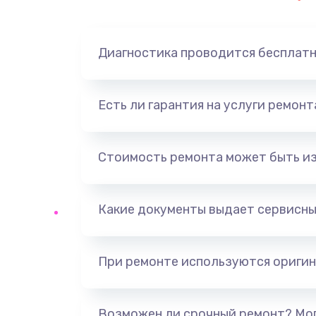
Замена динамика
Диагностика проводится бесплат
Замена корпуса
Замена аккумулятора
Есть ли гарантия на услуги ремон
Замена разъема
Стоимость ремонта может быть и
Ремонт платы
Какие документы выдает сервисны
Не включается
Нет звука
При ремонте используются оригин
Не видит флешку
Возможен ли срочный ремонт? Мог