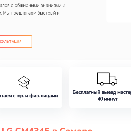
алов с обширными знаниями и
и. Мы предлагаем быстрый и
ем оригинальных компонентов, а также
ых работ. Наша цель - предоставить
ое обслуживание, удовлетворяя их
СУЛЬТАЦИЯ
медлите записаться на ремонт уже
Бесплатный выезд масте
таем с юр. и физ. лицами
40 минут