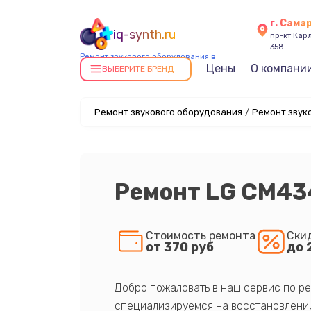
г. Сама
iq-synth.ru
пр-кт Карл
358
Ремонт звукового оборудования в
Цены
О компани
Самаре
ВЫБЕРИТЕ БРЕНД
Ремонт звукового оборудования
/
Ремонт звук
Ремонт LG CM43
Стоимость ремонта
Ски
от 370 руб
до 
Добро пожаловать в наш сервис по ре
специализируемся на восстановлении