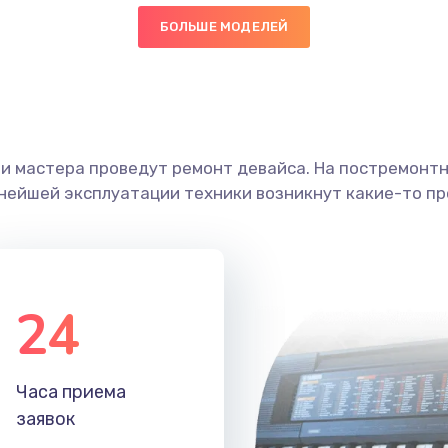
БОЛЬШЕ МОДЕЛЕЙ
40 мин
1 год
граммный
30 мин
3 года
ши мастера проведут ремонт девайса. На постремонт
20 мин
2 года
ьнейшей эксплуатации техники возникнут какие-то пр
20 мин
1 год
50 мин
2 года
24
50 мин
1 год
Часа приема
60 мин
2 года
заявок