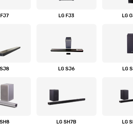
вания
40 мин
2 года
 FJ7
LG FJ3
LG 
20 мин
2 года
60 мин
3 года
50 мин
1 год
 SJ8
LG SJ6
LG 
ьного
20 мин
1 год
20 мин
3 года
авления
30 мин
2 года
 SH8
LG SH7B
LG 
60 мин
1 год