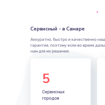
Ремонт системной платы
Снятие системных ошибок/про
Сервисный - в Самаре
ремонт
Аккуратно, быстро и качественно на
Ремонт разъема SIM-карты
гарантия, поэтому если во время дал
нам для их решения.
Модернизация
Устранение ошибок
5
Ремонт после залития
Сервисных
Ремонт электроплаты
городов