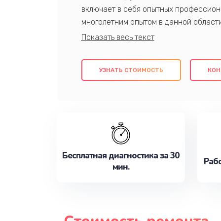
включает в себя опытных профессион
многолетним опытом в данной област
качественный ремонт с использовани
гарантируем качество всех проведенн
клиентам надежное и профессиональн
УЗНАТЬ СТОИМОСТЬ
КОН
потребности наилучшим образом. Не 
сейчас!
Бесплатная диагностика за 30
Рабо
мин.