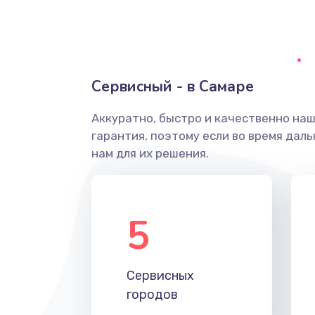
Ремонт системной платы
Снятие системных ошибок/про
Сервисный - в Самаре
ремонт
Аккуратно, быстро и качественно на
Ремонт разъема SIM-карты
гарантия, поэтому если во время дал
нам для их решения.
Модернизация
Устранение ошибок
5
Ремонт после залития
Сервисных
Ремонт электроплаты
городов