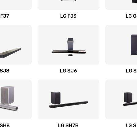
вания
40 мин
1 год
 FJ7
LG FJ3
LG 
30 мин
2 года
40 мин
3 года
20 мин
2 года
 SJ8
LG SJ6
LG 
ьного
50 мин
2 года
60 мин
2 года
авления
50 мин
2 года
 SH8
LG SH7B
LG 
20 мин
1 год