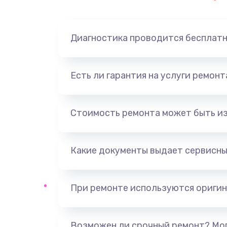
Замена динамика
Диагностика проводится бесплат
Замена корпуса
Замена аккумулятора
Есть ли гарантия на услуги ремон
Замена разъема
Стоимость ремонта может быть и
Ремонт платы
Какие документы выдает сервисны
Не включается
Нет звука
При ремонте используются оригин
Не видит флешку
Возможен ли срочный ремонт? Мог