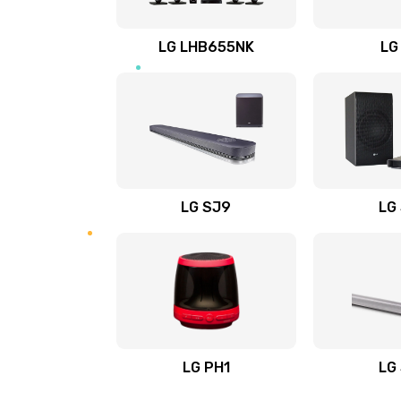
Восстановление после заклини
LG LHB655NK
LG
Восстановление после залития
Замена фильтра
Ремонт корпуса
LG SJ9
LG
Полная профилактика вертикал
пылесоса
Пайка конденсаторов
Ремонт электронного блока упр
LG PH1
LG
Ремонт или замена двигателя