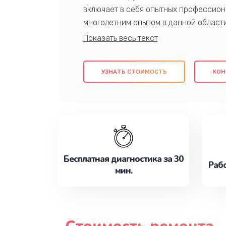
включает в себя опытных профессион
многолетним опытом в данной област
качественный ремонт с использовани
гарантируем качество всех проведенн
клиентам надежное и профессиональн
УЗНАТЬ СТОИМОСТЬ
КОН
потребности наилучшим образом. Не 
сейчас!
Бесплатная диагностика за 30
Рабо
мин.