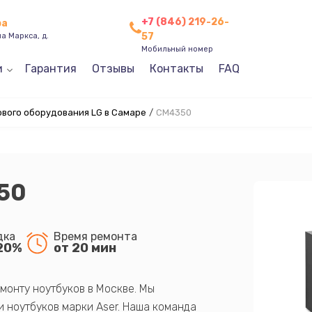
+7 (846) 219-26-
ра
57
а Маркса, д.
Мобильный номер
и
Гарантия
Отзывы
Контакты
FAQ
ового оборудования LG в Самаре
/
CM4350
50
дка
Время ремонта
20%
от 20 мин
монту ноутбуков в Москве. Мы
 ноутбуков марки Aser. Наша команда