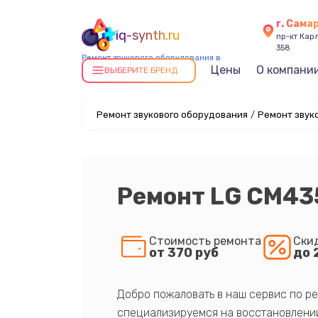
г. Сама
iq-synth.ru
пр-кт Карл
358
Ремонт звукового оборудования в
Цены
О компани
Самаре
ВЫБЕРИТЕ БРЕНД
Ремонт звукового оборудования
/
Ремонт звук
Ремонт LG CM43
Стоимость ремонта
Ски
от 370 руб
до 
Добро пожаловать в наш сервис по ре
специализируемся на восстановлении