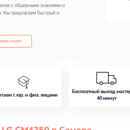
алов с обширными знаниями и
и. Мы предлагаем быстрый и
ем оригинальных компонентов, а также
ых работ. Наша цель - предоставить
ое обслуживание, удовлетворяя их
СУЛЬТАЦИЯ
медлите записаться на ремонт уже
Бесплатный выезд масте
таем с юр. и физ. лицами
40 минут