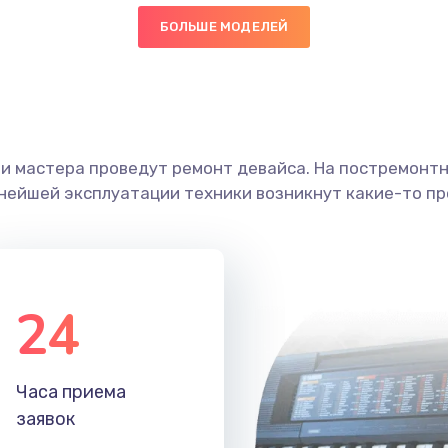
БОЛЬШЕ МОДЕЛЕЙ
30 мин
1 год
граммный
40 мин
1 год
ши мастера проведут ремонт девайса. На постремонт
50 мин
3 года
ьнейшей эксплуатации техники возникнут какие-то пр
60 мин
2 года
30 мин
3 года
24
40 мин
2 года
Часа приема
30 мин
2 года
заявок