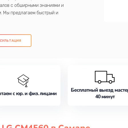
алов с обширными знаниями и
и. Мы предлагаем быстрый и
ем оригинальных компонентов, а также
ых работ. Наша цель - предоставить
ое обслуживание, удовлетворяя их
СУЛЬТАЦИЯ
медлите записаться на ремонт уже
Бесплатный выезд масте
таем с юр. и физ. лицами
40 минут