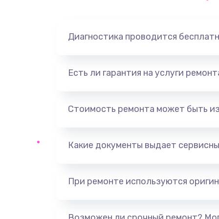
Замена динамика
Диагностика проводится бесплат
Замена корпуса
Замена аккумулятора
Есть ли гарантия на услуги ремон
Замена разъема
Стоимость ремонта может быть и
Ремонт платы
Какие документы выдает сервисны
Не включается
Нет звука
При ремонте используются оригин
Не видит флешку
Возможен ли срочный ремонт? Мог