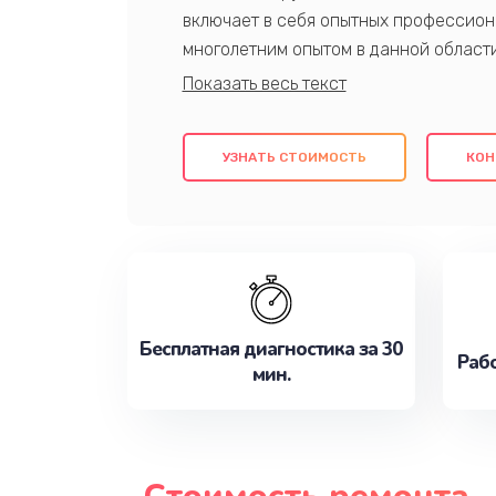
включает в себя опытных профессион
многолетним опытом в данной област
качественный ремонт с использовани
гарантируем качество всех проведенн
клиентам надежное и профессиональн
УЗНАТЬ СТОИМОСТЬ
КОН
потребности наилучшим образом. Не 
сейчас!
Бесплатная диагностика за 30
Рабо
мин.