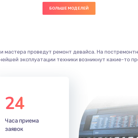
БОЛЬШЕ МОДЕЛЕЙ
40 мин
2 года
граммный
20 мин
1 год
ши мастера проведут ремонт девайса. На постремонт
30 мин
1 год
ьнейшей эксплуатации техники возникнут какие-то пр
60 мин
1 год
50 мин
3 года
24
40 мин
3 года
Часа приема
20 мин
2 года
заявок