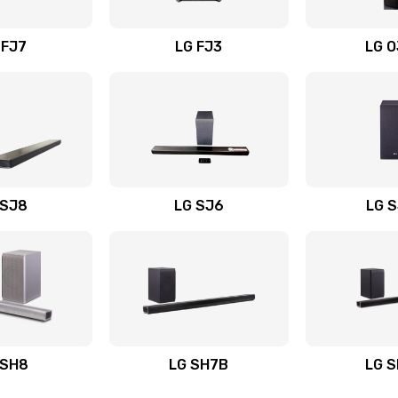
вания
60 мин
2 года
 FJ7
LG FJ3
LG 
60 мин
3 года
60 мин
2 года
60 мин
3 года
 SJ8
LG SJ6
LG 
ьного
20 мин
2 года
40 мин
2 года
авления
20 мин
3 года
 SH8
LG SH7B
LG 
30 мин
2 года