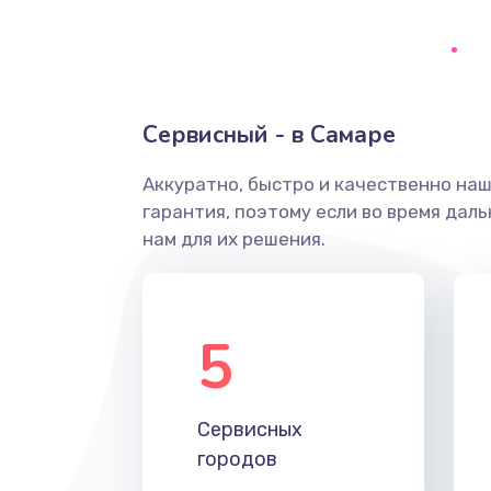
Ремонт системной платы
Снятие системных ошибок/про
Сервисный - в Самаре
ремонт
Аккуратно, быстро и качественно на
Ремонт разъема SIM-карты
гарантия, поэтому если во время дал
нам для их решения.
Модернизация
Устранение ошибок
5
Ремонт после залития
Сервисных
Ремонт электроплаты
городов