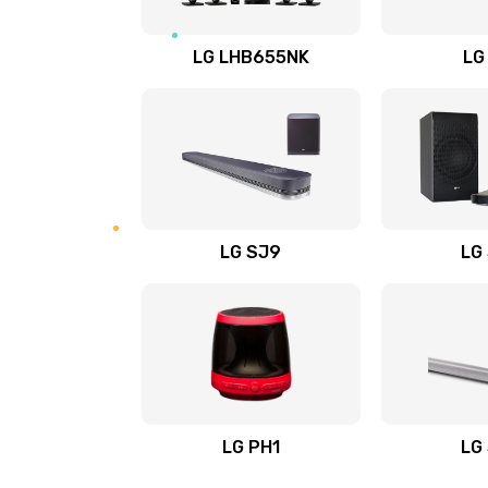
Восстановление после заклини
LG LHB655NK
LG
Восстановление после залития
Замена фильтра
Ремонт корпуса
LG SJ9
LG
Полная профилактика вертикал
пылесоса
Пайка конденсаторов
Ремонт электронного блока упр
LG PH1
LG
Ремонт или замена двигателя