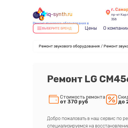
г. Сама
iq-synth.ru
пр-кт Карл
358
Ремонт звукового оборудования в
Цены
О компани
Самаре
ВЫБЕРИТЕ БРЕНД
Ремонт звукового оборудования
/
Ремонт звук
Ремонт LG CM45
Стоимость ремонта
Ски
от 370 руб
до 
Добро пожаловать в наш сервис по ре
специализируемся на восстановлении