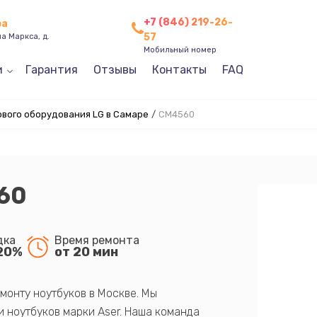
+7 (846) 219-26-
ра
57
а Маркса, д.
Мобильный номер
и
Гарантия
Отзывы
Контакты
FAQ
ового оборудования LG в Самаре
/
CM4560
60
дка
Время ремонта
20%
от 20 мин
монту ноутбуков в Москве. Мы
 ноутбуков марки Aser. Наша команда