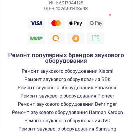
Заказать
ИНН: 6317044128
ОГРН: 1026301418648
Восстановление цепи питания, пайка
880 руб.
Заказать
Программный ремонт/прошивка
Ремонт популярных брендов звукового
оборудования
390 руб.
Ремонт звукового оборудования Xiaomi
Заказать
Ремонт звукового оборудования BBK
Замена Bluetooth/Wi-Fi модуля
Ремонт звукового оборудования Panasonic
800 руб.
Ремонт звукового оборудования Pioneer
Ремонт звукового оборудования Behringer
Заказать
Ремонт звукового оборудования Harman Kardon
Замена картридера
Ремонт звукового оборудования JVC
Ремонт звукового оборудования Samsung
890 руб.