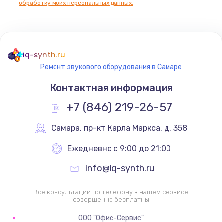
обработку моих персональных данных.
Не реагирует на кнопки
700 руб.
iq-synth.ru
Заказать
Ремонт звукового оборудования в Самаре
Не сопряжается с устройством
Контактная информация
900 руб.
+7 (846) 219-26-57
Заказать
Самара
,
 пр-кт Карла Маркса, д. 358
Помехи и искажение звука
Ежедневно с 9:00 до 21:00
900 руб.
info@iq-synth.ru
Заказать
Все консультации по телефону в нашем сервисе
Не работает
совершенно бесплатны
1400 руб.
ООО "Офис-Сервис"