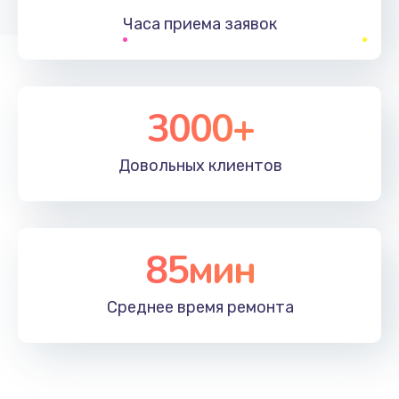
Часа приема
заявок
Заказать
Устранение ошибок
2000 руб.
3000+
Заказать
Довольных
клиентов
Ремонт после залития
2100 руб.
Заказать
85мин
Ремонт электроплаты
Среднее время
ремонта
1400 руб.
Заказать
Замена шнура