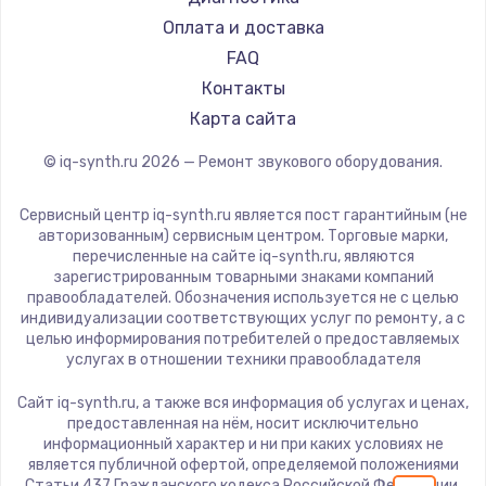
1600 руб.
Оплата и доставка
FAQ
Заказать
Контакты
Ремонт разъема питания
Карта сайта
880 руб.
© iq-synth.ru
2026
— Ремонт звукового оборудования.
Заказать
Сервисный центр iq-synth.ru является пост гарантийным (не
авторизованным) сервисным центром. Торговые марки,
Замена видеочипа
перечисленные на сайте iq-synth.ru, являются
2745 руб.
зарегистрированным товарными знаками компаний
правообладателей. Обозначения используется не с целью
Заказать
индивидуализации соответствующих услуг по ремонту, а с
целью информирования потребителей о предоставляемых
услугах в отношении техники правообладателя
Замена северного моста
2600 руб.
Сайт iq-synth.ru, а также вся информация об услугах и ценах,
предоставленная на нём, носит исключительно
Заказать
информационный характер и ни при каких условиях не
является публичной офертой, определяемой положениями
Статьи 437 Гражданского кодекса Российской Федерации.