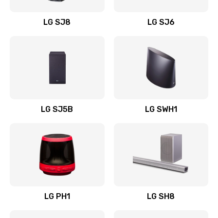
Восстановление после заклинивания
LG SJ8
LG SJ6
1400 руб.
Заказать
Восстановление после залития
1500 руб.
Заказать
LG SJ5B
LG SWH1
Замена фильтра
1500 руб.
Заказать
Ремонт корпуса
LG PH1
LG SH8
1400 руб.