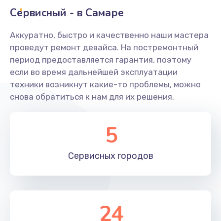
Заказать
Сервисный - в Самаре
Ремонт системной платы
Аккуратно, быстро и качественно наши мастера
проведут ремонт девайса. На постремонтный
1600 руб.
период предоставляется гарантия, поэтому
Заказать
если во время дальнейшей эксплуатации
техники возникнут какие-то проблемы, можно
Снятие системных ошибок/программный ремонт
снова обратиться к нам для их решения.
1400 руб.
Заказать
5
Ремонт разъема SIM-карты
Сервисных
городов
880 руб.
Заказать
Модернизация
24
1830 руб.