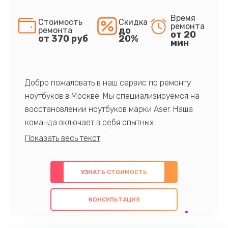
Время
Стоимость
Скидка
ремонта
до
ремонта
от 20
от 370 руб
20%
мин
Добро пожаловать в наш сервис по ремонту
ноутбуков в Москве. Мы специализируемся на
восстановлении ноутбуков марки Aser. Наша
команда включает в себя опытных
профессионалов с обширными знаниями и
многолетним опытом в данной области. Мы
предлагаем быстрый и качественный ремонт с
УЗНАТЬ СТОИМОСТЬ
использованием оригинальных компонентов, а
также гарантируем качество всех
КОНСУЛЬТАЦИЯ
проведенных работ. Наша цель - предоставить
клиентам надежное и профессиональное