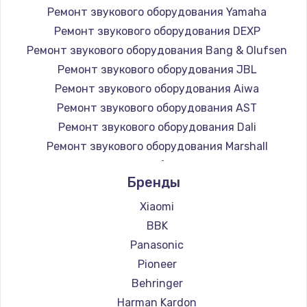
Ремонт звукового оборудования Yamaha
Заказать
Ремонт звукового оборудования DEXP
Ремонт звукового оборудования Bang & Olufsen
Замена микросхемы NFC
Ремонт звукового оборудования JBL
1100 руб.
Ремонт звукового оборудования Aiwa
Заказать
Ремонт звукового оборудования AST
Ремонт звукового оборудования Dali
Замена шим-контроллера
Ремонт звукового оборудования Marshall
3900 руб.
Ремонт звукового оборудования Supra
Заказать
Бренды
Xiaomi
Настройка Wi-Fi
BBK
1030 руб.
Panasonic
Заказать
Pioneer
Behringer
Замена вебкамеры
Harman Kardon