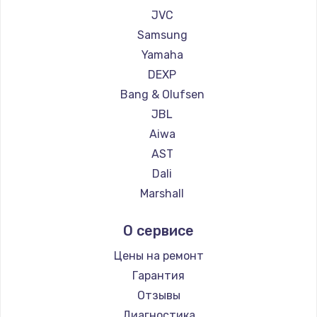
1260 руб.
JVC
Заказать
Samsung
Yamaha
Установка драйверов
DEXP
725 руб.
Bang & Olufsen
Заказать
JBL
Aiwa
Замена жесткого диска
AST
750 руб.
Dali
Marshall
Заказать
Supra
О сервисе
Ремонт цепей питания
2500 руб.
Цены на ремонт
Гарантия
Заказать
Отзывы
Замена видеокарты
Диагностика