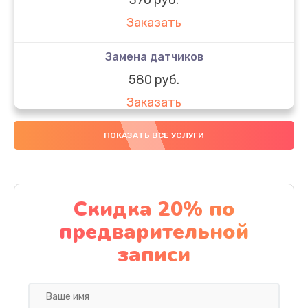
Заказать
Замена датчиков
580 руб.
Заказать
Комплексная чистка
ПОКАЗАТЬ ВСЕ УСЛУГИ
800 руб.
Заказать
Скидка 20% по
Замена дисплея (экрана)
предварительной
2000 руб.
записи
Заказать
Ремонт платы электроники