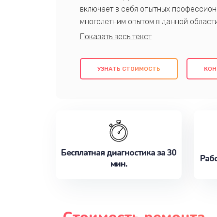
включает в себя опытных профессион
многолетним опытом в данной област
качественный ремонт с использовани
гарантируем качество всех проведенн
клиентам надежное и профессиональн
УЗНАТЬ СТОИМОСТЬ
КОН
потребности наилучшим образом. Не 
сейчас!
Бесплатная диагностика за 30
Рабо
мин.