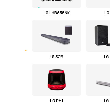
Восстановление после заклини
LG LHB655NK
LG
Восстановление после залития
Замена фильтра
Ремонт корпуса
LG SJ9
LG
Полная профилактика вертикал
пылесоса
Пайка конденсаторов
Ремонт электронного блока упр
LG PH1
LG
Ремонт или замена двигателя