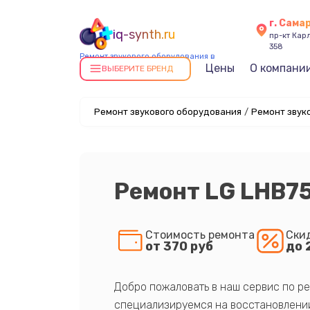
г. Сама
iq-synth.ru
пр-кт Карл
358
Ремонт звукового оборудования в
Цены
О компани
Самаре
ВЫБЕРИТЕ БРЕНД
Ремонт звукового оборудования
/
Ремонт звук
Ремонт LG LHB7
Стоимость ремонта
Ски
от 370 руб
до 
Добро пожаловать в наш сервис по ре
специализируемся на восстановлении