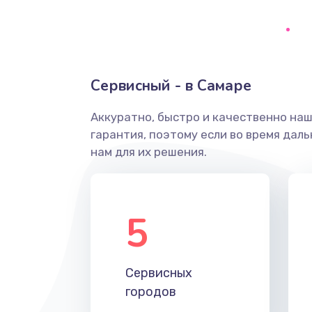
Ремонт системной платы
Снятие системных ошибок/про
Сервисный - в Самаре
ремонт
Аккуратно, быстро и качественно на
Ремонт разъема SIM-карты
гарантия, поэтому если во время дал
нам для их решения.
Модернизация
Устранение ошибок
5
Ремонт после залития
Сервисных
Ремонт электроплаты
городов