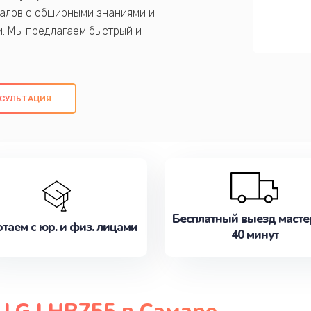
алов с обширными знаниями и
и. Мы предлагаем быстрый и
ем оригинальных компонентов, а также
ых работ. Наша цель - предоставить
ое обслуживание, удовлетворяя их
СУЛЬТАЦИЯ
медлите записаться на ремонт уже
Бесплатный выезд масте
таем с юр. и физ. лицами
40 минут