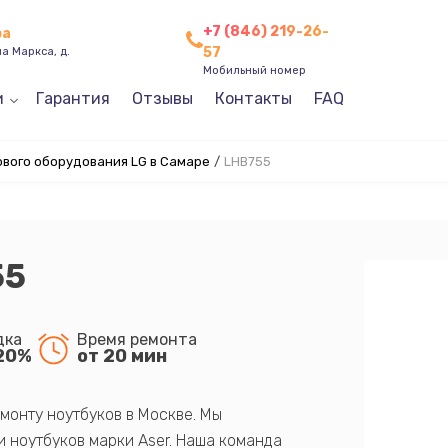
+7 (846) 219-26-
ра
57
а Маркса, д.
Мобильный номер
и
Гарантия
Отзывы
Контакты
FAQ
ового оборудования LG в Самаре
/
LHB755
55
дка
Время ремонта
20%
от 20 мин
монту ноутбуков в Москве. Мы
 ноутбуков марки Aser. Наша команда