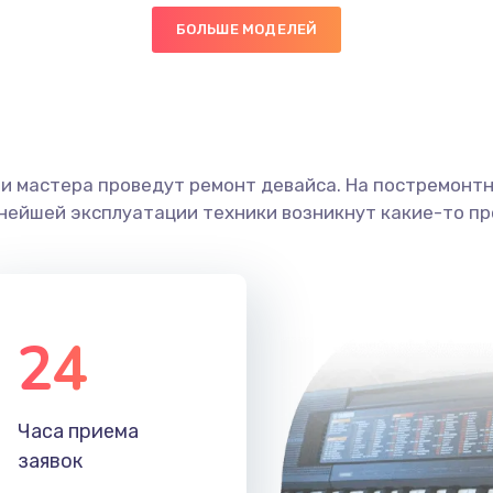
БОЛЬШЕ МОДЕЛЕЙ
30 мин
3 года
граммный
20 мин
2 года
ши мастера проведут ремонт девайса. На постремонт
50 мин
3 года
ьнейшей эксплуатации техники возникнут какие-то пр
30 мин
1 год
50 мин
3 года
24
30 мин
1 год
Часа приема
40 мин
3 года
заявок