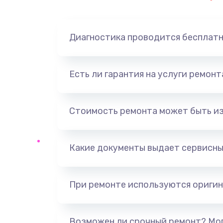
Замена динамика
Диагностика проводится бесплат
Замена корпуса
Замена аккумулятора
Есть ли гарантия на услуги ремон
Замена разъема
Стоимость ремонта может быть и
Ремонт платы
Какие документы выдает сервисны
Не включается
Нет звука
При ремонте используются оригин
Не видит флешку
Возможен ли срочный ремонт? Мог