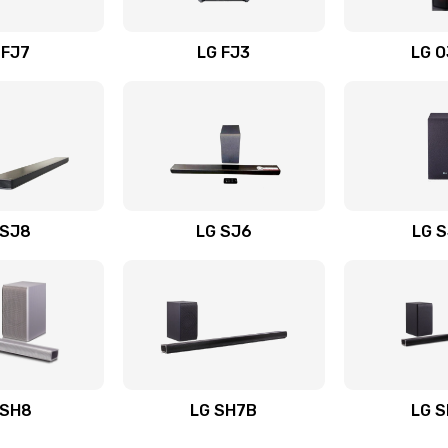
вания
20 мин
1 год
 FJ7
LG FJ3
LG 
20 мин
2 года
20 мин
3 года
20 мин
3 года
 SJ8
LG SJ6
LG 
ьного
60 мин
1 год
60 мин
3 года
авления
40 мин
1 год
 SH8
LG SH7B
LG 
30 мин
3 года