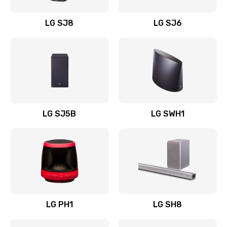
Восстановление после заклинивания
LG SJ8
LG SJ6
1400 руб.
Заказать
Восстановление после залития
1500 руб.
Заказать
LG SJ5B
LG SWH1
Замена фильтра
1500 руб.
Заказать
Ремонт корпуса
LG PH1
LG SH8
1400 руб.