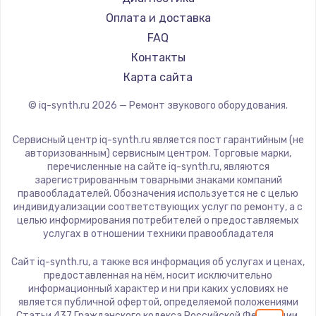
1600 руб.
Оплата и доставка
FAQ
Заказать
Контакты
Ремонт разъема питания
Карта сайта
880 руб.
© iq-synth.ru
2026
— Ремонт звукового оборудования.
Заказать
Сервисный центр iq-synth.ru является пост гарантийным (не
авторизованным) сервисным центром. Торговые марки,
Замена видеочипа
перечисленные на сайте iq-synth.ru, являются
2745 руб.
зарегистрированным товарными знаками компаний
правообладателей. Обозначения используется не с целью
Заказать
индивидуализации соответствующих услуг по ремонту, а с
целью информирования потребителей о предоставляемых
услугах в отношении техники правообладателя
Замена северного моста
2600 руб.
Сайт iq-synth.ru, а также вся информация об услугах и ценах,
предоставленная на нём, носит исключительно
Заказать
информационный характер и ни при каких условиях не
является публичной офертой, определяемой положениями
Статьи 437 Гражданского кодекса Российской Федерации.