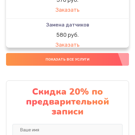
Заказать
Замена датчиков
580 руб.
Заказать
Комплексная чистка
ПОКАЗАТЬ ВСЕ УСЛУГИ
800 руб.
Заказать
Скидка 20% по
Замена дисплея (экрана)
предварительной
2000 руб.
записи
Заказать
Ремонт платы электроники