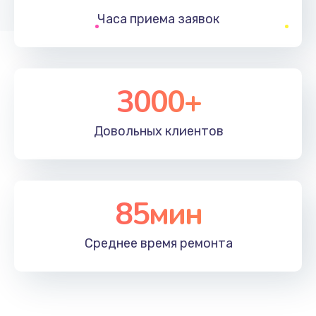
Часа приема
заявок
Заказать
Устранение ошибок
2000 руб.
3000+
Заказать
Довольных
клиентов
Ремонт после залития
2100 руб.
Заказать
85мин
Ремонт электроплаты
Среднее время
ремонта
1400 руб.
Заказать
Замена шнура