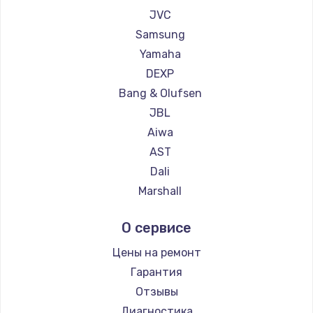
1260 руб.
JVC
Заказать
Samsung
Yamaha
Установка драйверов
DEXP
725 руб.
Bang & Olufsen
Заказать
JBL
Aiwa
Замена жесткого диска
AST
750 руб.
Dali
Marshall
Заказать
Supra
О сервисе
Ремонт цепей питания
2500 руб.
Цены на ремонт
Гарантия
Заказать
Отзывы
Замена видеокарты
Диагностика