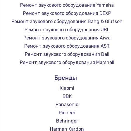
Ремонт звукового оборудования Yamaha
Заказать
Ремонт звукового оборудования DEXP
Ремонт звукового оборудования Bang & Olufsen
Замена микросхемы NFC
Ремонт звукового оборудования JBL
1100 руб.
Ремонт звукового оборудования Aiwa
Заказать
Ремонт звукового оборудования AST
Ремонт звукового оборудования Dali
Замена шим-контроллера
Ремонт звукового оборудования Marshall
3900 руб.
Ремонт звукового оборудования Supra
Заказать
Бренды
Xiaomi
Настройка Wi-Fi
BBK
1030 руб.
Panasonic
Заказать
Pioneer
Behringer
Замена вебкамеры
Harman Kardon