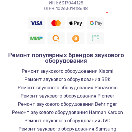
Заказать
ИНН: 6317044128
ОГРН: 1026301418648
Восстановление цепи питания, пайка
880 руб.
Заказать
Программный ремонт/прошивка
Ремонт популярных брендов звукового
оборудования
390 руб.
Ремонт звукового оборудования Xiaomi
Заказать
Ремонт звукового оборудования BBK
Замена Bluetooth/Wi-Fi модуля
Ремонт звукового оборудования Panasonic
800 руб.
Ремонт звукового оборудования Pioneer
Ремонт звукового оборудования Behringer
Заказать
Ремонт звукового оборудования Harman Kardon
Замена картридера
Ремонт звукового оборудования JVC
Ремонт звукового оборудования Samsung
890 руб.