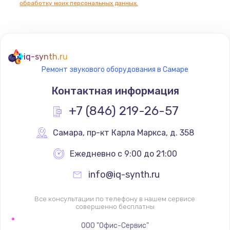
обработку моих персональных данных.
Не реагирует на кнопки
700 руб.
iq-synth.ru
Заказать
Ремонт звукового оборудования в Самаре
Не сопряжается с устройством
Контактная информация
900 руб.
+7 (846) 219-26-57
Заказать
Самара
,
 пр-кт Карла Маркса, д. 358
Помехи и искажение звука
Ежедневно с 9:00 до 21:00
900 руб.
info@iq-synth.ru
Заказать
Все консультации по телефону в нашем сервисе
Не работает
совершенно бесплатны
1400 руб.
ООО "Офис-Сервис"