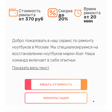
Время
Стоимость
Скидка
ремонта
до
ремонта
от 20
от 370 руб
20%
мин
Добро пожаловать в наш сервис по ремонту
ноутбуков в Москве. Мы специализируемся на
восстановлении ноутбуков марки Aser. Наша
команда включает в себя опытных
профессионалов с обширными знаниями и
многолетним опытом в данной области. Мы
предлагаем быстрый и качественный ремонт с
УЗНАТЬ СТОИМОСТЬ
использованием оригинальных компонентов, а
также гарантируем качество всех
КОНСУЛЬТАЦИЯ
проведенных работ. Наша цель - предоставить
клиентам надежное и профессиональное