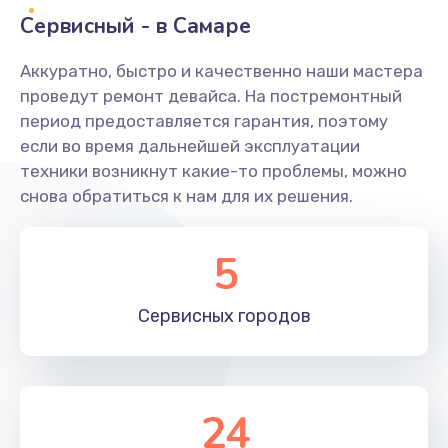
Заказать
Сервисный - в Самаре
Ремонт системной платы
Аккуратно, быстро и качественно наши мастера
проведут ремонт девайса. На постремонтный
1600 руб.
период предоставляется гарантия, поэтому
Заказать
если во время дальнейшей эксплуатации
техники возникнут какие-то проблемы, можно
Снятие системных ошибок/программный ремонт
снова обратиться к нам для их решения.
1400 руб.
Заказать
5
Ремонт разъема SIM-карты
Сервисных
городов
880 руб.
Заказать
Модернизация
24
1830 руб.