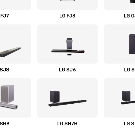
вания
60 мин
1 год
 FJ7
LG FJ3
LG 
60 мин
1 год
40 мин
3 года
60 мин
2 года
 SJ8
LG SJ6
LG 
ьного
60 мин
1 год
30 мин
3 года
авления
20 мин
2 года
 SH8
LG SH7B
LG 
40 мин
1 год