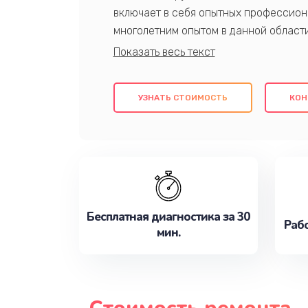
включает в себя опытных профессион
многолетним опытом в данной област
качественный ремонт с использовани
гарантируем качество всех проведенн
клиентам надежное и профессиональн
УЗНАТЬ СТОИМОСТЬ
КОН
потребности наилучшим образом. Не 
сейчас!
Бесплатная диагностика за 30
Рабо
мин.