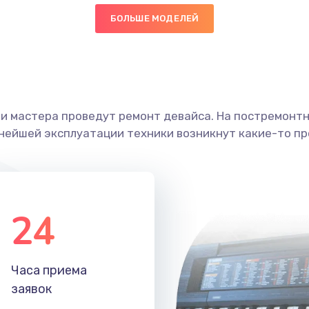
БОЛЬШЕ МОДЕЛЕЙ
40 мин
1 год
граммный
30 мин
2 года
ши мастера проведут ремонт девайса. На постремонт
40 мин
2 года
ьнейшей эксплуатации техники возникнут какие-то пр
40 мин
3 года
50 мин
1 год
24
20 мин
3 года
Часа приема
50 мин
1 год
заявок