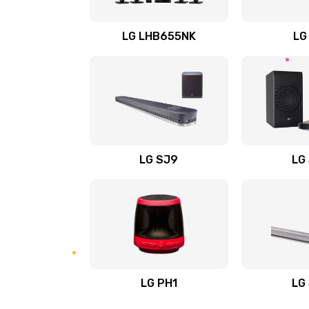
Восстановление после заклини
LG LHB655NK
LG
Восстановление после залития
Замена фильтра
Ремонт корпуса
LG SJ9
LG
Полная профилактика вертикал
пылесоса
Пайка конденсаторов
Ремонт электронного блока упр
LG PH1
LG
Ремонт или замена двигателя