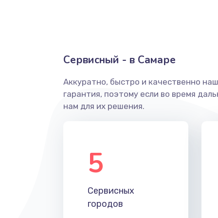
Ремонт системной платы
Снятие системных ошибок/про
Сервисный - в Самаре
ремонт
Аккуратно, быстро и качественно на
Ремонт разъема SIM-карты
гарантия, поэтому если во время дал
нам для их решения.
Модернизация
Устранение ошибок
5
Ремонт после залития
Сервисных
Ремонт электроплаты
городов