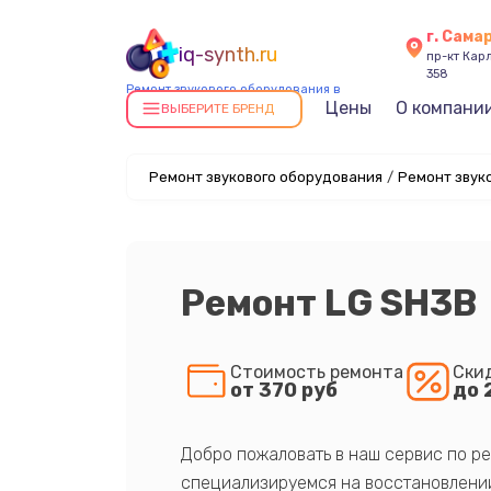
г. Сама
iq-synth.ru
пр-кт Карл
358
Ремонт звукового оборудования в
Цены
О компани
Самаре
ВЫБЕРИТЕ БРЕНД
Ремонт звукового оборудования
/
Ремонт звук
Ремонт LG SH3B
Стоимость ремонта
Ски
от 370 руб
до 
Добро пожаловать в наш сервис по ре
специализируемся на восстановлении