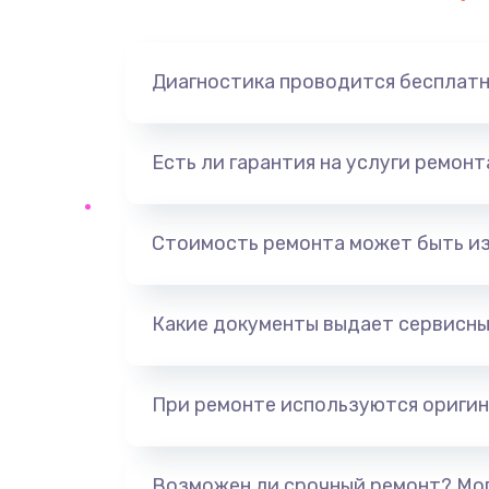
Замена динамика
Диагностика проводится бесплат
Замена корпуса
Замена аккумулятора
Есть ли гарантия на услуги ремон
Замена разъема
Стоимость ремонта может быть и
Ремонт платы
Какие документы выдает сервисны
Не включается
Нет звука
При ремонте используются оригин
Не видит флешку
Возможен ли срочный ремонт? Мог