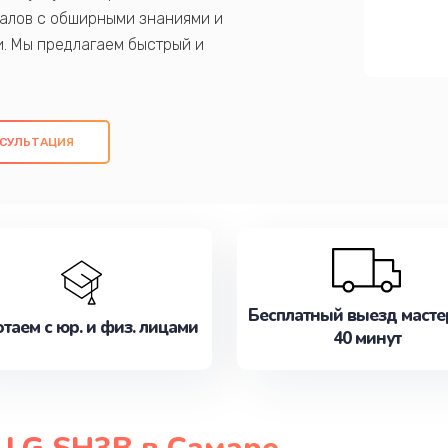
алов с обширными знаниями и
и. Мы предлагаем быстрый и
ем оригинальных компонентов, а также
ых работ. Наша цель - предоставить
ое обслуживание, удовлетворяя их
СУЛЬТАЦИЯ
медлите записаться на ремонт уже
Бесплатный выезд масте
таем с юр. и физ. лицами
40 минут