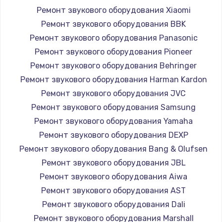
Заказать
Ремонт звукового оборудования Xiaomi
Ремонт звукового оборудования BBK
Восстановление цепи питания, пайка
Ремонт звукового оборудования Panasonic
880 руб.
Ремонт звукового оборудования Pioneer
Заказать
Ремонт звукового оборудования Behringer
Ремонт звукового оборудования Harman Kardon
Программный ремонт/прошивка
Ремонт звукового оборудования JVC
390 руб.
Ремонт звукового оборудования Samsung
Заказать
Ремонт звукового оборудования Yamaha
Ремонт звукового оборудования DEXP
Замена Bluetooth/Wi-Fi модуля
Ремонт звукового оборудования Bang & Olufsen
800 руб.
Ремонт звукового оборудования JBL
Ремонт звукового оборудования Aiwa
Заказать
Ремонт звукового оборудования AST
Замена картридера
Ремонт звукового оборудования Dali
Ремонт звукового оборудования Marshall
890 руб.