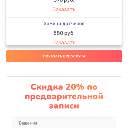
Заказать
Замена датчиков
580 руб.
Заказать
Комплексная чистка
ПОКАЗАТЬ ВСЕ УСЛУГИ
800 руб.
Заказать
Скидка 20% по
Замена дисплея (экрана)
предварительной
2000 руб.
записи
Заказать
Ремонт платы электроники