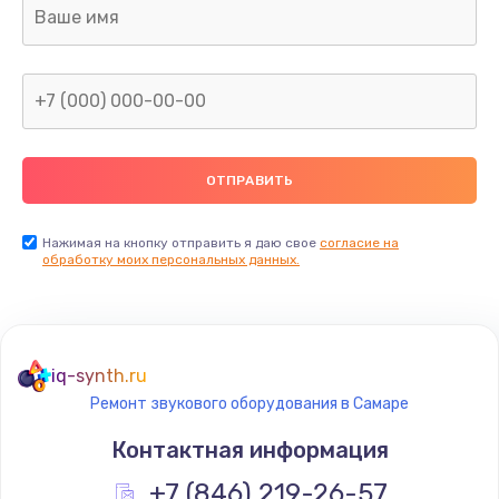
Ремонт платы
800 руб.
Заказать
Не включается
1400 руб.
Заказать
Нажимая на кнопку отправить я даю свое
согласие на
обработку моих персональных данных.
Нет звука
800 руб.
Заказать
iq-synth.ru
Ремонт звукового оборудования в Самаре
Не видит флешку
Контактная информация
400 руб.
+7 (846) 219-26-57
Заказать