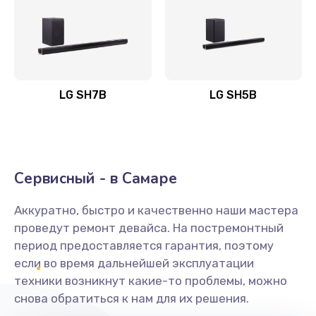
Заказать
Полная профилактика вертикального пылесоса
1400 руб.
Заказать
LG SH7B
LG SH5B
Пайка конденсаторов
1400 руб.
Заказать
Сервисный - в Самаре
Ремонт электронного блока управления
Аккуратно, быстро и качественно наши мастера
1900 руб.
проведут ремонт девайса. На постремонтный
Заказать
период предоставляется гарантия, поэтому
если во время дальнейшей эксплуатации
Ремонт или замена двигателя
техники возникнут какие-то проблемы, можно
снова обратиться к нам для их решения.
2400 руб.