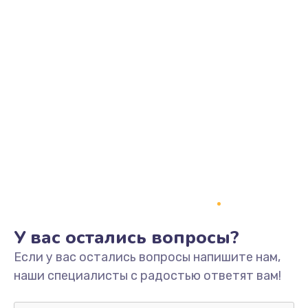
Замена динамика
550 руб.
Заказать
Замена корпуса
890 руб.
Заказать
Замена аккумулятора
890 руб.
Заказать
У вас остались вопросы?
Замена разъема
Если у вас остались вопросы напишите нам,
680 руб.
наши специалисты с радостью ответят вам!
Заказать