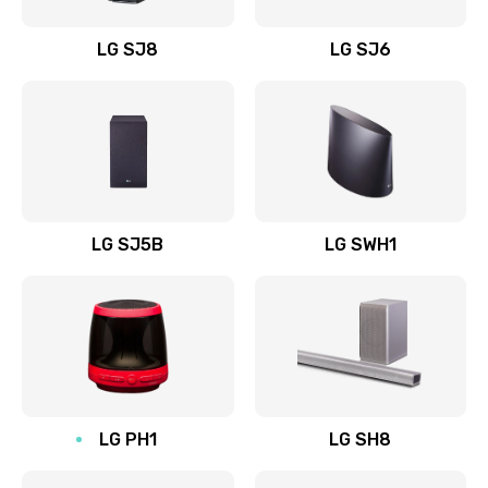
Восстановление после заклинивания
LG SJ8
LG SJ6
1400 руб.
Заказать
Восстановление после залития
1500 руб.
Заказать
LG SJ5B
LG SWH1
Замена фильтра
1500 руб.
Заказать
Ремонт корпуса
LG PH1
LG SH8
1400 руб.