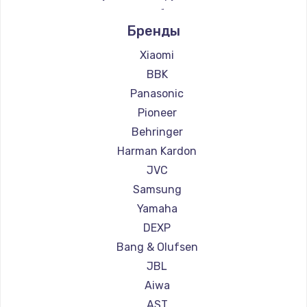
Ремонт звукового оборудования Supra
Заказать
Бренды
Замена микросхемы NFC
Xiaomi
BBK
1100 руб.
Panasonic
Заказать
Pioneer
Behringer
Замена шим-контроллера
Harman Kardon
3900 руб.
JVC
Заказать
Samsung
Yamaha
Настройка Wi-Fi
DEXP
1030 руб.
Bang & Olufsen
Заказать
JBL
Aiwa
Замена вебкамеры
AST