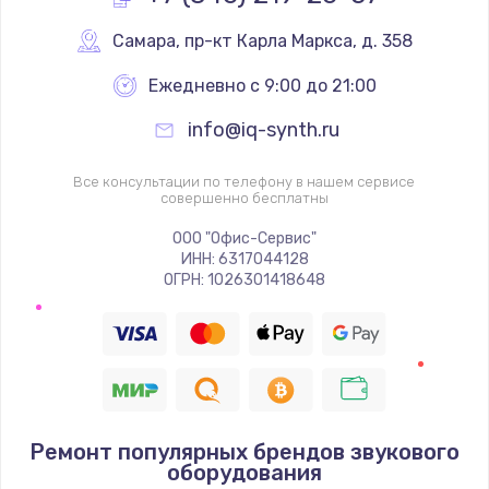
Самара
,
 пр-кт Карла Маркса, д. 358
Не реагирует на кнопки
700 руб.
Ежедневно с 9:00 до 21:00
Заказать
info@iq-synth.ru
Не сопряжается с устройством
Все консультации по телефону в нашем сервисе
совершенно бесплатны
900 руб.
ООО "Офис-Сервис"
Заказать
ИНН: 6317044128
ОГРН: 1026301418648
Помехи и искажение звука
900 руб.
Заказать
Не работает
Ремонт популярных брендов звукового
1400 руб.
оборудования