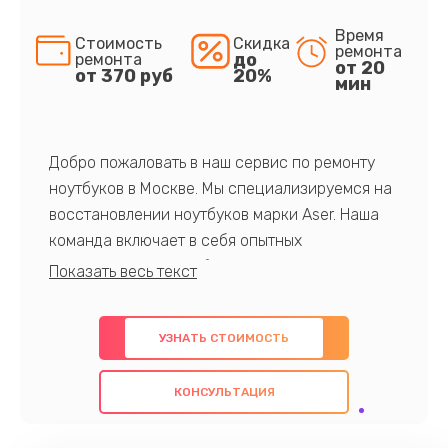
Время
Стоимость
Скидка
ремонта
до
ремонта
от 20
от 370 руб
20%
мин
Добро пожаловать в наш сервис по ремонту
ноутбуков в Москве. Мы специализируемся на
восстановлении ноутбуков марки Aser. Наша
команда включает в себя опытных
профессионалов с обширными знаниями и
многолетним опытом в данной области. Мы
предлагаем быстрый и качественный ремонт с
УЗНАТЬ СТОИМОСТЬ
использованием оригинальных компонентов, а
также гарантируем качество всех
КОНСУЛЬТАЦИЯ
проведенных работ. Наша цель - предоставить
клиентам надежное и профессиональное