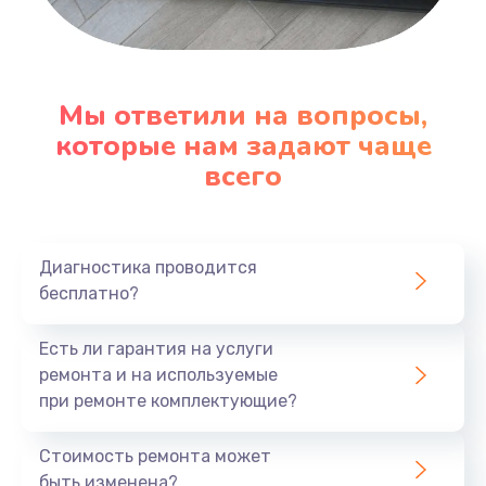
600 руб.
Заказать
Замена датчика
Мы ответили на вопросы,
которые нам задают чаще
480 руб.
всего
Заказать
Замена кнопки
450 руб.
Диагностика проводится
бесплатно?
Заказать
Есть ли гарантия на услуги
Настройка
ремонта и на используемые
600 руб.
при ремонте комплектующие?
Заказать
Стоимость ремонта может
быть изменена?
Очень тихо играет