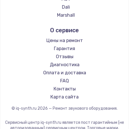
1260 руб.
Dali
Заказать
Marshall
Supra
Установка драйверов
О сервисе
725 руб.
Цены на ремонт
Заказать
Гарантия
Отзывы
Замена жесткого диска
Диагностика
750 руб.
Оплата и доставка
Заказать
FAQ
Контакты
Ремонт цепей питания
Карта сайта
2500 руб.
© iq-synth.ru
2026
— Ремонт звукового оборудования.
Заказать
Сервисный центр iq-synth.ru является пост гарантийным (не
Замена видеокарты
авторизованным) сервисным центром. Торговые марки,