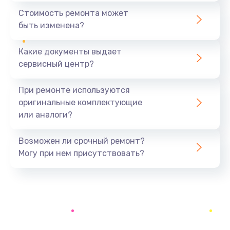
700 руб.
Стоимость ремонта может
быть изменена?
Заказать
Какие документы выдает
Ремонт разъема
сервисный центр?
600 руб.
Заказать
При ремонте используются
оригинальные комплектующие
Замена фейдеров
или аналоги?
500 руб.
Заказать
Возможен ли срочный ремонт?
Могу при нем присутствовать?
Корпусный ремонт (замена резинок, креплений,
кнопок)
700 руб.
Заказать