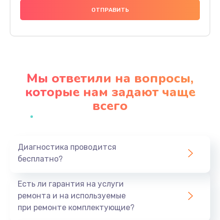
1000 руб.
Заказать
Ремонт платы
1100 руб.
Мы ответили на вопросы,
Заказать
которые нам задают чаще
всего
Ремонт потенциометров
800 руб.
Заказать
Диагностика проводится
бесплатно?
Ремонт эквалайзеров
700 руб.
Есть ли гарантия на услуги
Заказать
ремонта и на используемые
при ремонте комплектующие?
Ремонт усилителей