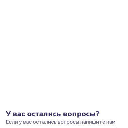
Восстановление после воды
600 руб.
Заказать
Замена блока питания
500 руб.
Заказать
Замена источника постоянного тока
800 руб.
Заказать
У вас остались вопросы?
Если у вас остались вопросы напишите нам,