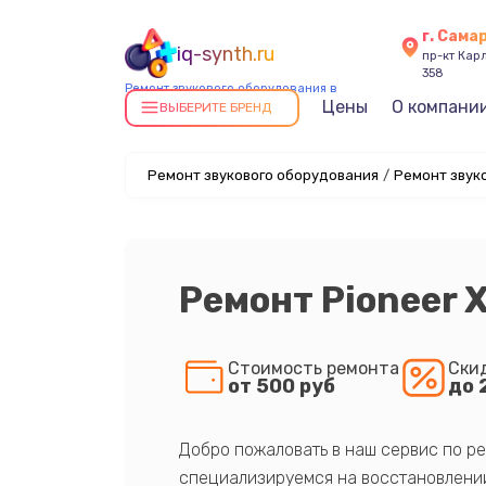
г. Сама
iq-synth.ru
пр-кт Карл
358
Ремонт звукового оборудования в
Цены
О компани
Самаре
ВЫБЕРИТЕ БРЕНД
Ремонт звукового оборудования
/
Ремонт звук
Ремонт Pioneer
Стоимость ремонта
Ски
от 500 руб
до 
Добро пожаловать в наш сервис по ре
специализируемся на восстановлении